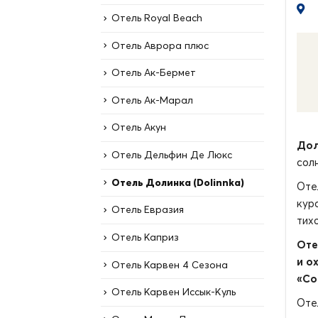
Отель Royal Beach
Отель Аврора плюс
Отель Ак-Бермет
Отель Ак-Марал
Отель Акун
Дол
Отель Дельфин Де Люкс
сол
Отель Долинка (Dolinnka)
Оте
кур
Отель Евразия
тих
Отель Каприз
Оте
и о
Отель Карвен 4 Сезона
«Со
Отель Карвен Иссык-Куль
Оте