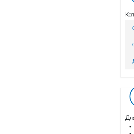
Ка
Дл