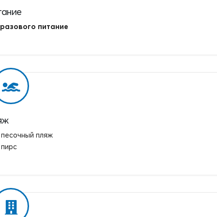
тание
 разового питание
яж
песочный пляж
пирс