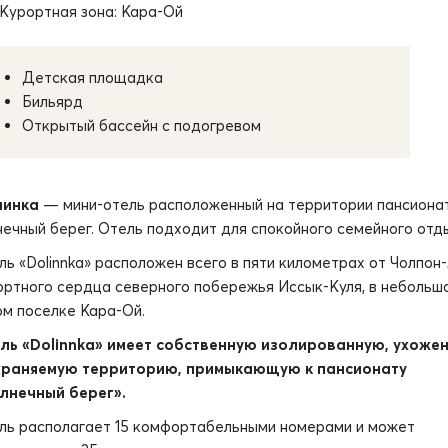
Курортная зона: Кара-Ой
Детская площадка
Бильярд
Открытый бассейн с подогревом
инка
— мини-отель расположенный на территории пансиона
нечный берег. Отель подходит для спокойного семейного отд
ль «Dolinnka» расположен всего в пяти километрах от Чолпон
ортного сердца северного побережья Иссык-Куля, в небольш
ом поселке Кара-Ой.
ль «Dolinnka» имеет собственную изолированную, ухоже
храняемую территорию, примыкающую к пансионату
лнечный берег».
ль располагает 15 комфортабельными номерами и может