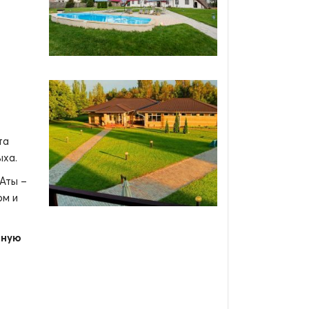
та
ыха.
-Аты –
ом и
нную