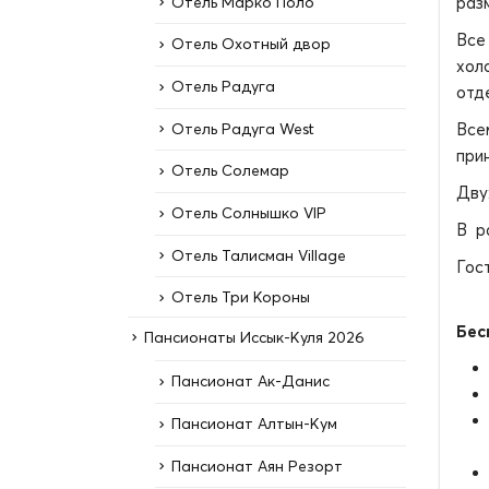
Отель Марко Поло
раз
Все
Отель Охотный двор
хол
Отель Радуга
отд
Отель Радуга West
Все
при
Отель Солемар
Дву
Отель Солнышко VIP
В р
Отель Талисман Village
Гос
Отель Три Короны
Бес
Пансионаты Иссык-Куля 2026
Пансионат Ак-Данис
Пансионат Алтын-Кум
Пансионат Аян Резорт