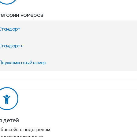
тегории номеров
Стандарт
Стандарт+
Двухкомнатный номер
я детей
бассейн с подогревом
детская площадка