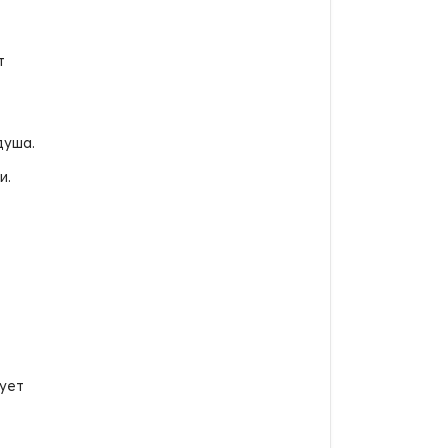
т
душа.
и.
ует