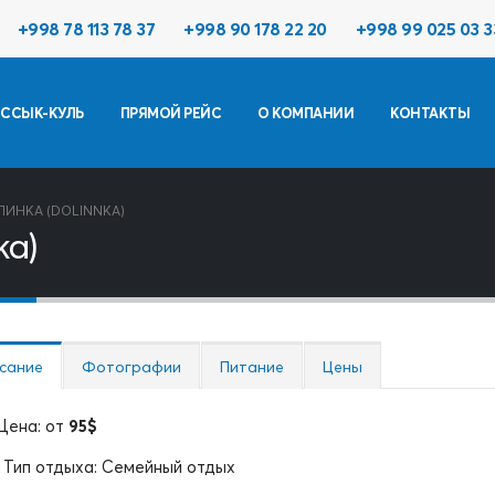
+998 78 113 78 37
+998 90 178 22 20
+998 99 025 03 3
ССЫК-КУЛЬ
ПРЯМОЙ РЕЙС
О КОМПАНИИ
КОНТАКТЫ
ЛИНКА (DOLINNKA)
ka)
сание
Фотографии
Питание
Цены
Цена: от
95$
Тип отдыха: Семейный отдых