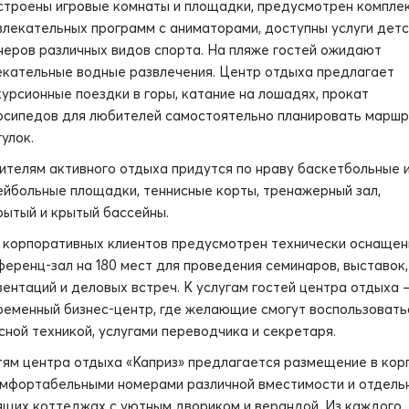
строены игровые комнаты и площадки, предусмотрен компле
влекательных программ с аниматорами, доступны услуги дет
неров различных видов спорта. На пляже гостей ожидают
екательные водные развлечения. Центр отдыха предлагает
курсионные поездки в горы, катание на лошадях, прокат
осипедов для любителей самостоятельно планировать марш
улок.
ителям активного отдыха придутся по нраву баскетбольные 
ейбольные площадки, теннисные корты, тренажерный зал,
рытый и крытый бассейны.
 корпоративных клиентов предусмотрен технически оснаще
ференц-зал на 180 мест для проведения семинаров, выставок,
зентаций и деловых встреч. К услугам гостей центра отдыха 
ременный бизнес-центр, где желающие смогут воспользовать
сной техникой, услугами переводчика и секретаря.
тям центра отдыха «Каприз» предлагается размещение в кор
омфортабельными номерами различной вместимости и отдель
ящих коттеджах с уютным двориком и верандой. Из каждого