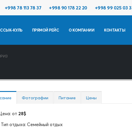
+998 78 113 78 37
+998 90 178 22 20
+998 99 025 03 3
ССЫК-КУЛЬ
ПРЯМОЙ РЕЙС
О КОМПАНИИ
КОНТАКТЫ
ПРИЗ
сание
Фотографии
Питание
Цены
Цена: от
28$
Тип отдыха: Семейный отдых