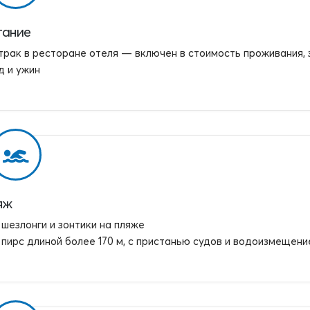
тание
трак в ресторане отеля — включен в стоимость проживания,
д и ужин
яж
шезлонги и зонтики на пляже
пирс длиной более 170 м, с пристанью судов и водоизмещен