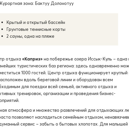
Курортная зона: Бактуу Долонотуу
Крытый и открытый бассейн
Грунтовые теннисные корты
2 сауны, одна на пляже
тр отдыха
«Каприз»
на побережье озера Иссык-Куль – одна 
пнейших туристических баз региона: здесь одновременно мо
меститься 1000 гостей. Центр отдыха функционирует круглый 
расположен вдоль береговой линии и оборудован всем
бходимым для поездки всей семьей, активного отдыха и
ртивных тренировок, организации и проведения бизнес-
оприятий.
ная атмосфера и множество развлечений для отдыхающих л
раста позволяют насладиться семейным отдыхом, ненавязчив
думанный сервис – забыть о бытовых хлопотах. Для малышей