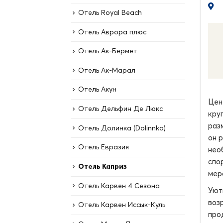
Отель Royal Beach
Отель Аврора плюс
Отель Ак-Бермет
Отель Ак-Марал
Отель Акун
Цен
Отель Дельфин Де Люкс
кру
раз
Отель Долинка (Dolinnka)
он 
Отель Евразия
нео
спо
Отель Каприз
мер
Отель Карвен 4 Сезона
Уют
воз
Отель Карвен Иссык-Куль
про