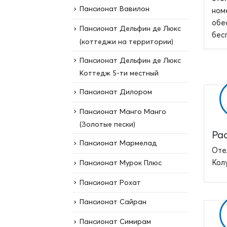
Пансионат Вавилон
ном
обе
Пансионат Дельфин де Люкс
бес
(коттеджи на территории)
Пансионат Дельфин де Люкс
Коттедж 5-ти местный
Пансионат Дилором
Пансионат Манго Манго
(Золотые пески)
Ра
Пансионат Мармелад
Оте
Кол
Пансионат Мурок Плюс
Пансионат Рохат
Пансионат Сайран
Пансионат Симирам