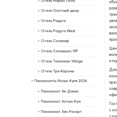
Отель Марко Поло
обу
раз
Отель Охотный двор
тре
увл
Отель Радуга
экс
Отель Радуга West
вел
прог
Отель Солемар
Цен
Отель Солнышко VIP
вол
отк
Отель Талисман Village
Для
Отель Три Короны
кон
Пансионаты Иссык-Куля 2026
пре
сов
Пансионат Ак-Данис
офи
Пансионат Алтын-Кум
Гос
с к
Пансионат Аян Резорт
сто