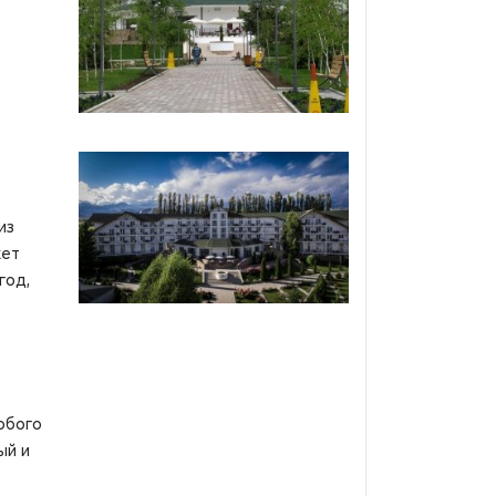
из
жет
год,
юбого
ый и