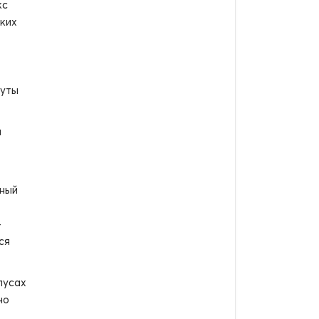
кс
ских
руты
и
нный
–
ся
пусах
но