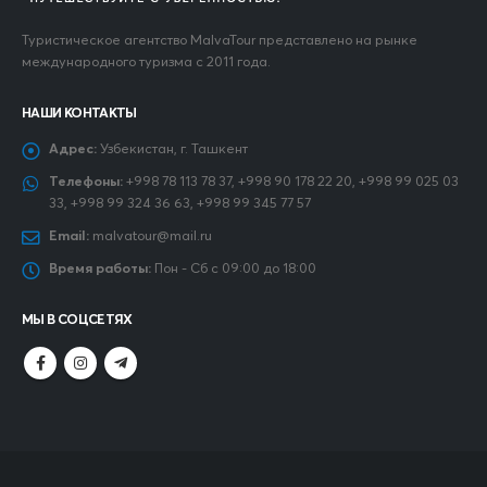
Туристическое агентство MalvaTour представлено на рынке
международного туризма с 2011 года.
НАШИ КОНТАКТЫ
Адрес:
Узбекистан, г. Ташкент
Телефоны:
+998 78 113 78 37, +998 90 178 22 20, +998 99 025 03
33, +998 99 324 36 63, +998 99 345 77 57
Email:
malvatour@mail.ru
Время работы:
Пон - Сб с 09:00 до 18:00
МЫ В СОЦСЕТЯХ